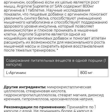
аргинином, особенно если их целью является рост
мышц. Arginine Supreme от SAN содержит 800мг
аргинина в 1 таблетке. Научные исследования
показали, что пищевые добавки с аргинином помогают
увеличить синтез белка, способствуют уменьшению
мышечного катаболизма и способствуют поддержанию
здорового уровня инсулина, который позволяет
аминокислотам и глюкозе проникать в мышечные
клетки. Arginine Supreme является одной из
мощнейших аргининовых добавок и помогает атлетам
расширить их возможности для максимального роста
мышечной массы и сократить время восстановления
после тяжелых тренировок. *
Содержание питательных веществ в одной порции (1
капсула)
L-Аргинин:
800 мг
Другие ингредиенты:
микрокристаллическая
целлюлоза, стеариновая кислота,
гидроксипропилцеллюлоза, стеарат магния, диоксид
кремния, гипромеллоза, кроскамеллоза натрия.
Рекомендации по применению:
Приниайте по 1
капсуле с едой. Не принимать более 4 капсул в