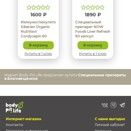
1600 ₽
1890 ₽
Иммуностимулятор
Специальный
Siberian Organic
препарат NOW
Nutrition
Foods Liver Refresh
Cordycepin 60
90 капсул
капсул
В корзину
В корзину
Купить в 1 клик
Купить в 1 клик
Маркет Body-Pit.Life предлагает купить
Специальные препараты
в Благовещенске
.
Интернет-магазин
С нами выгодно
Контакты
Личный кабинет
Правовая информация
Новинки