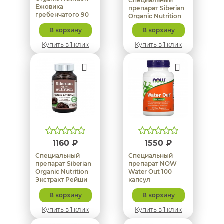
Специальный
Ежовика
препарат Siberian
гребенчатого 90
Organic Nutrition
капсул
Экстракт чаги 60
В корзину
В корзину
капсул
Купить в 1 клик
Купить в 1 клик
1160 ₽
1550 ₽
Специальный
Специальный
препарат Siberian
препарат NOW
Organic Nutrition
Water Out 100
Экстракт Рейши
капсул
80 капсул
В корзину
В корзину
Купить в 1 клик
Купить в 1 клик