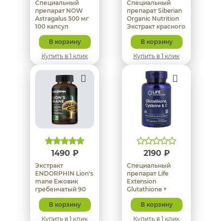
Специальный
Специальный
препарат NOW
препарат Siberian
Astragalus 500 мг
Organic Nutrition
100 капсул
Экстракт красного
вина 80 капсул
В корзину
В корзину
Купить в 1 клик
Купить в 1 клик
1490 ₽
2190 ₽
Экстракт
Специальный
ENDORPHIN Lion's
препарат Life
mane Ежовик
Extension
гребенчатый 90
Glutathione +
капсул
Gysteine + Vitamin
В корзину
В корзину
C 100 капсул
Купить в 1 клик
Купить в 1 клик