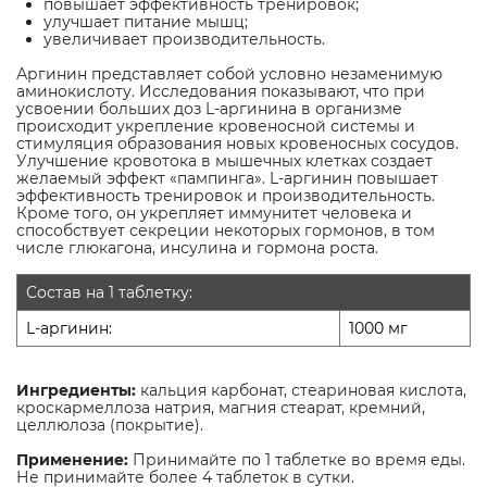
повышает эффективность тренировок;
улучшает питание мышц;
увеличивает производительность.
Аргинин представляет собой условно незаменимую
аминокислоту. Исследования показывают, что при
усвоении больших доз L-аргинина в организме
происходит укрепление кровеносной системы и
стимуляция образования новых кровеносных сосудов.
Улучшение кровотока в мышечных клетках создает
желаемый эффект «пампинга». L-аргинин повышает
эффективность тренировок и производительность.
Кроме того, он укрепляет иммунитет человека и
способствует секреции некоторых гормонов, в том
числе глюкагона, инсулина и гормона роста.
Состав на 1 таблетку:
L-аргинин:
1000 мг
Ингредиенты:
кальция карбонат, стеариновая кислота,
кроскармеллоза натрия, магния стеарат, кремний,
целлюлоза (покрытие).
Применение:
Принимайте по 1 таблетке во время еды.
Не принимайте более 4 таблеток в сутки.