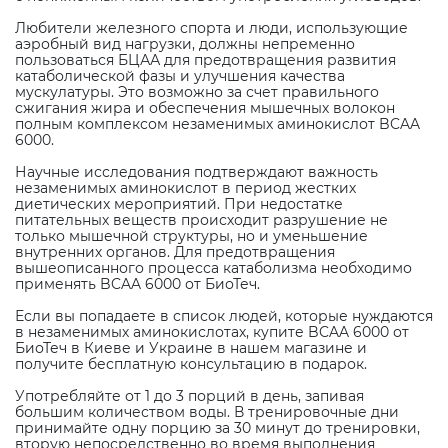
Любители железного спорта и люди, использующие
аэробный вид нагрузки, должны непременно
пользоваться БЦАА для предотвращения развития
катаболической фазы и улучшения качества
мускулатуры. Это возможно за счет правильного
сжигания жира и обеспечения мышечных волокон
полным комплексом незаменимых аминокислот BCAA
6000.
Научные исследования подтверждают важность
незаменимых аминокислот в период жестких
диетических мероприятий. При недостатке
питательных веществ происходит разрушение не
только мышечной структуры, но и уменьшение
внутренних органов. Для предотвращения
вышеописанного процесса катаболизма необходимо
применять BCAA 6000 от БиоТеч.
Если вы попадаете в список людей, которые нуждаются
в незаменимых аминокислотах, купите BCAA 6000 от
БиоТеч в Киеве и Украине в нашем магазине и
получите бесплатную консультацию в подарок.
Употребляйте от 1 до 3 порций в день, запивая
большим количеством воды. В тренировочные дни
принимайте одну порцию за 30 минут до тренировки,
вторую непосредственно во время выполнения