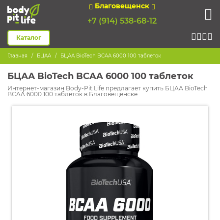
Благовещенск
+7 (914) 538-68-12
Каталог
Главная
БЦАА
БЦАА BioTech BCAA 6000 100 таблеток
БЦАА BioTech BCAA 6000 100 таблеток
Интернет-магазин Body-Pit.Life предлагает купить БЦАА BioTech
BCAA 6000 100 таблеток в Благовещенске.