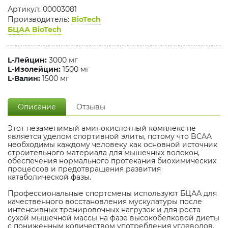
Артикул: 00003081
Производитель:
BioTech
БЦАА BioTech
L-Лейцин:
3000 мг
L-Изолейцин:
1500 мг
L-Валин:
1500 мг
Описание
Отзывы
Этот незаменимый аминокислотный комплекс не
является уделом спортивной элиты, потому что BCAA
необходимы каждому человеку как основной источник
строительного материала для мышечных волокон,
обеспечения нормального протекания биохимических
процессов и предотвращения развития
катаболической фазы.
Профессиональные спортсмены используют БЦАА для
качественного восстановления мускулатуры после
интенсивных тренировочных нагрузок и для роста
сухой мышечной массы на фазе высокобелковой диеты
с пониженным количеством употребления углеводов.