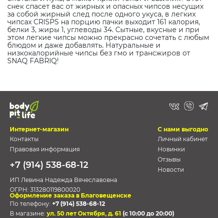
снек спасет вас от жирных и опасных чипсов несущих
за собой жирный след после одного укуса, в легких
чипсах CRISPS на порцию пачки выходит 161 калория,
белки 3, жиры 1, углеводы 34. Сытные, вкусные и при
этом легкие чипсы можно прекрасно сочетать с любым
блюдом и даже добавлять. Натуральные и
низкокалорийные чипсы без гмо и трансжиров от
SNAQ FABRIQ!
Интернет-магазин
С нами выгодно
Контакты
Личный кабинет
Правовая информация
Новинки
Отзывы
+7 (914) 538-68-12
Новости
ИП Левина Надежда Вячеславовна
ОГРН:
313280119800020
Оформление заказа в Благовещенске
По телефону:
+7 (914) 538-68-12
В магазине:
ул. 50 лет Октября, д. 61
(с 10:00 до 20:00)