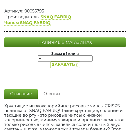
Артикул: 00055795
Производитель:
SNAQ FABRIQ
Чипсы SNAQ FABRIQ
НАЛИЧИЕ В МАГАЗИНАХ
Заказ в 1 клик:
ЗАКАЗАТЬ
Описание
Отзывы
Хрустящие низкокалорийные рисовые чипсы CRISPS -
новинка от SNAQ FABRIQ! Такие хрустящие, соленые и
тающие во рту - это рисовые чипсы с низкой
калорийностью, минимум жиров и вредных элементов,
только рисовые чипсы, капелька соли и нежный вкус
сметаны и лука, а может яркий томат и базилик? Этот