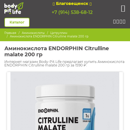
Благовещенск
+7 (914) 538-68-12
Каталог
Главная
Аминокислоты
Цитруллин
Аминокислота ENDORPHIN Citrulline malate 200 гр
Аминокислота ENDORPHIN Citrulline
malate 200 гр
Интернет-магазин Body-Pit.Life предлагает купить Аминокислота
ENDORPHIN Citrulline malate 200 гр за 1590 ₽.