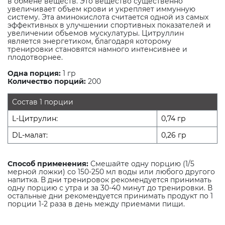
в обмене веществ. Это вещество существенно
увеличивает объем крови и укрепляет иммунную
систему. Эта аминокислота считается одной из самых
эффективных в улучшении спортивных показателей и
увеличении объемов мускулатуры. Цитруллин
является энергетиком, благодаря которому
тренировки становятся намного интенсивнее и
плодотворнее.
Одна порция:
1 гр
Количество порций:
200
Состав 1 порции
L-Цитрулин:
0,74 гр
DL-малат:
0,26 гр
Способ применения:
Смешайте одну порцию (1/5
мерной ложки) со 150-250 мл воды или любого другого
напитка. В дни тренировок рекомендуется принимать
одну порцию с утра и за 30-40 минут до тренировки. В
остальные дни рекомендуется принимать продукт по 1
порции 1-2 раза в день между приемами пищи.