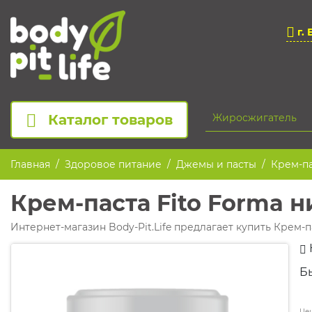
г. 
Каталог товаров
Главная
Здоровое питание
Джемы и пасты
Крем-па
Крем-паста Fito Forma н
Интернет-магазин Body-Pit.Life предлагает купить Крем-па
Б
Цен