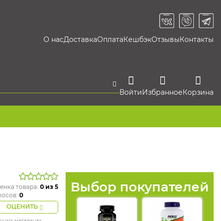
О нас
Доставка
Оплата
Кешбэк
Отзывы
Контакты
Войти
Избранное
Корзина
Выбор покупателей
енка товара:
0
из 5
лосов:
0
ОЦЕНИТЬ
ичных магазинах