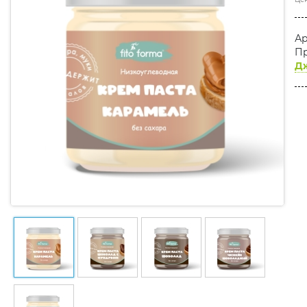
Ар
Пр
Дж