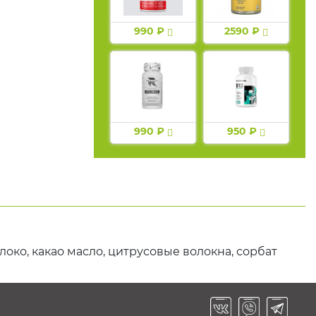
990 ₽
2590 ₽
990 ₽
950 ₽
око, какао масло, цитрусовые волокна, сорбат