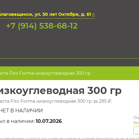
Благовещенск, ул. 50 лет Октября, д. 61
+7 (914) 538-68-12
ста Fito Forma низкоуглеводная 300 гр
изкоуглеводная 300 гр
ста Fito Forma низкоуглеводная 300 гр за 295 ₽.
НЕТ В НАЛИЧИИ
Оц
ыл в наличии:
10.07.2026
Го
а действительна только для интернет-магазина и может отличаться от цен в розн