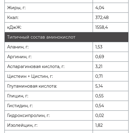
Жиры, г:
4,04
Ккал:
372,48
кДжЖ:
1558,4
Типичный состав аминокислот
Аланин, г:
1,53
Аргинин, г:
0,69
Аспарагиновая кислота, г:
3,21
Цистеин + Цистин, г:
0,71
Глутаминовая кислота:
5,14
Глицин, г:
0,55
Гистидин, г:
0,54
Гидроксипролин, г:
0,02
Изолейцин, г:
1,82