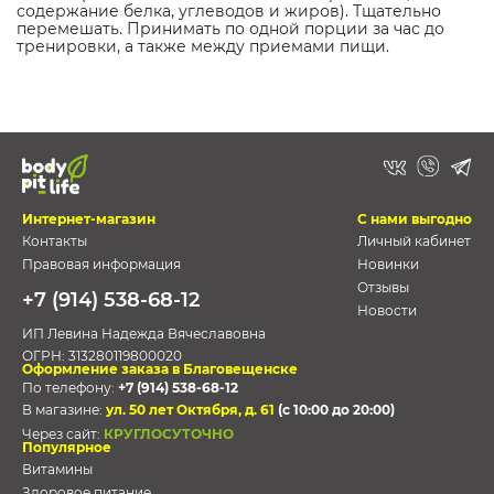
содержание белка, углеводов и жиров). Тщательно
перемешать. Принимать по одной порции за час до
тренировки, а также между приемами пищи.
Интернет-магазин
С нами выгодно
Контакты
Личный кабинет
Правовая информация
Новинки
Отзывы
+7 (914) 538-68-12
Новости
ИП Левина Надежда Вячеславовна
ОГРН:
313280119800020
Оформление заказа в Благовещенске
По телефону:
+7 (914) 538-68-12
В магазине:
ул. 50 лет Октября, д. 61
(с 10:00 до 20:00)
Через сайт:
КРУГЛОСУТОЧНО
Популярное
Витамины
Здоровое питание