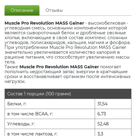
Описание
Отзывы
Muscle Pro Revolution MASS Gainer
- высокобелковая -
углеводная смесь, основными компонентами которой
являются сывороточный белок и дроблёные овсяные
хлопья, включающие в свой состав комплекс сложных
углеводов, полисахаридов, кальция, магния и фосфора.
При употреблении Muscle Pro Revolution MASS Gainer
значительно увеличивается количество калорий в
рационе питания, что способствует увеличению массы
тела.
Также
Muscle Pro Revolution MASS Gainer
помогает
пополнить недостающий запас энергии в кратчайшие
сроки и восстанавливает организм после интенсивных
нагрузок.
Состав 1 порции (100 грамм)
Белки, г:
31,54
в том числе BCAA, г:
6,73
Углеводы, г:
52,48
в том числе лактоза, г:
3,3