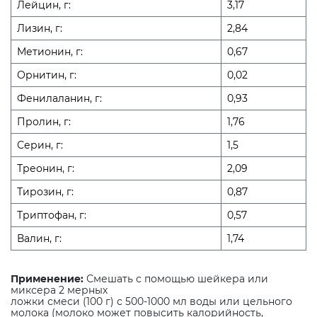
Лейцин, г:
3,17
Лизин, г:
2,84
Метионин, г:
0,67
Орнитин, г:
0,02
Фенилаланин, г:
0,93
Пролин, г:
1,76
Серин, г:
1,5
Треонин, г:
2,09
Тирозин, г:
0,87
Триптофан, г:
0,57
Валин, г:
1,74
Применение:
Смешать с помощью шейкера или
миксера 2 мерных
ложки смеси (100 г) с 500-1000 мл воды или цельного
молока (молоко может повысить калорийность,