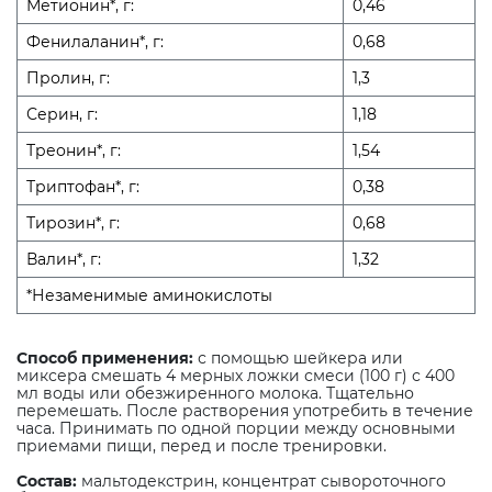
Метионин*, г:
0,46
Фенилаланин*, г:
0,68
Пролин, г:
1,3
Серин, г:
1,18
Треонин*, г:
1,54
Триптофан*, г:
0,38
Тирозин*, г:
0,68
Валин*, г:
1,32
*Незаменимые аминокислоты
Способ применения:
с помощью шейкера или
миксера смешать 4 мерных ложки смеси (100 г) с 400
мл воды или обезжиренного молока. Тщательно
перемешать. После растворения употребить в течение
часа. Принимать по одной порции между основными
приемами пищи, перед и после тренировки.
Состав:
мальтодекстрин, концентрат сывороточного