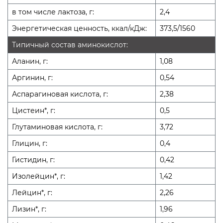
в том числе лактоза, г:
2,4
Энергетическая ценность, ккал/кДж:
373,5/1560
Типичный состав аминокислот:
Аланин, г:
1,08
Аргинин, г:
0,54
Аспарагиновая кислота, г:
2,38
Цистеин*, г:
0,5
Глутаминовая кислота, г:
3,72
Глицин, г:
0,4
Гистидин, г:
0,42
Изолейцин*, г:
1,42
Лейцин*, г:
2,26
Лизин*, г:
1,96