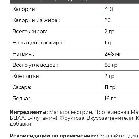
Калорий :
410
Калории из жира :
20
Всего жиров:
2 гр
Насыщенных жиров:
1 гр
Натрия :
246 мг
Всего углеводов :
83 гр
Клетчатки :
2 гр
Сахара:
11 гр
Белка :
16 гр
Ингредиенты:
Мальтодекстрин, Протеиновая Мат
БЦАА, L-Глутамин), Фруктоза, Вкусозаменители, 
добавки.
Рекомендации по применению:
Смешайте один-т