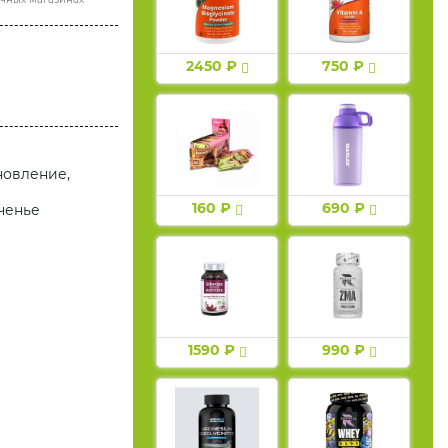
2450 ₽
750 ₽
новление,
160 ₽
690 ₽
ченье
1590 ₽
990 ₽