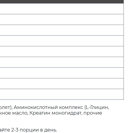
лят), Аминокислотный комплекс (L-Глицин,
ечное масло, Креатин моногидрат, прочие
те 2-3 порции в день.