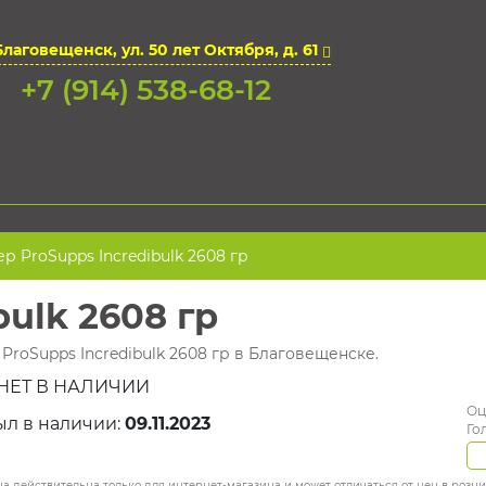
Благовещенск, ул. 50 лет Октября, д. 61
+7 (914) 538-68-12
ер ProSupps Incredibulk 2608 гр
bulk 2608 гр
 ProSupps Incredibulk 2608 гр в Благовещенске.
НЕТ В НАЛИЧИИ
Оц
ыл в наличии:
09.11.2023
Го
а действительна только для интернет-магазина и может отличаться от цен в розн