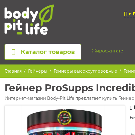
г. 
Каталог товаров
Главная
Гейнеры
Гейнеры высокоуглеводные
Гейн
Гейнер ProSupps Incredi
Интернет-магазин Body-Pit.Life предлагает купить Гейнер
Б
Цен