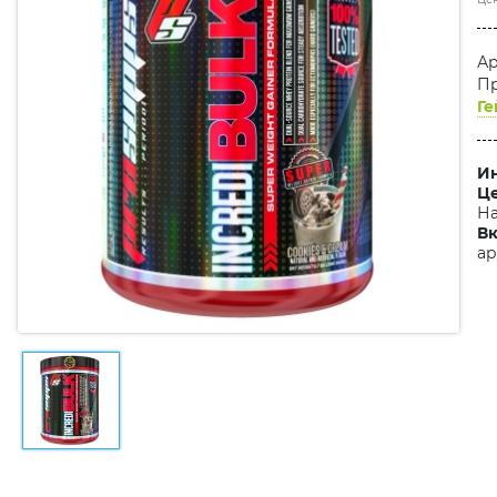
Ар
Пр
Ге
Ин
Це
На
Вк
ар