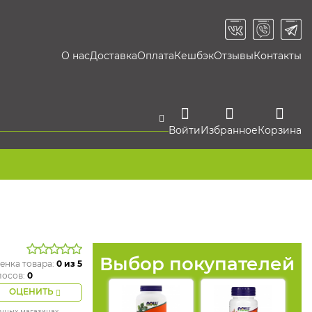
О нас
Доставка
Оплата
Кешбэк
Отзывы
Контакты
Войти
Избранное
Корзина
Выбор покупателей
енка товара:
0
из 5
лосов:
0
ОЦЕНИТЬ
ичных магазинах