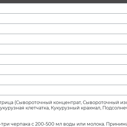
рица (Сывороточный концентрат, Сывороточный изо
Кукурузная клетчатка, Кукурузный крахмал, Подсолн
ри черпака с 200-500 мл воды или молока. Принимай