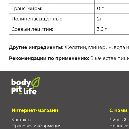
Транс-жиры:
0 г
Полиненасыщенные:
2г
Соевый лецитин:
3,6 г
Другие ингредиенты:
Желатин, глицерин, вода и
Рекомендации по применению:
В качестве пище
Интернет-магазин
С нами
Контакты
Личный 
Правовая информация
Новинки