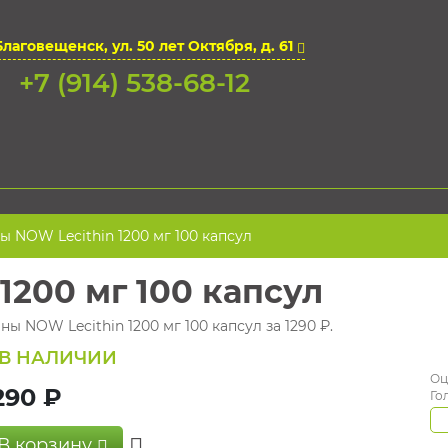
Благовещенск, ул. 50 лет Октября, д. 61
+7 (914) 538-68-12
 NOW Lecithin 1200 мг 100 капсул
1200 мг 100 капсул
ы NOW Lecithin 1200 мг 100 капсул за 1290 ₽.
В НАЛИЧИИ
Оц
290 ₽
Го
В корзину