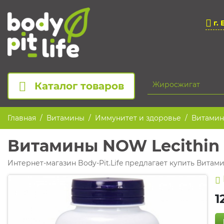
г. 
Каталог товаров
Главная
Витамины
Иммунитет и здоровье
Витамины
Витамины NOW Lecithin 
Интернет-магазин Body-Pit.Life предлагает купить Витамин
1