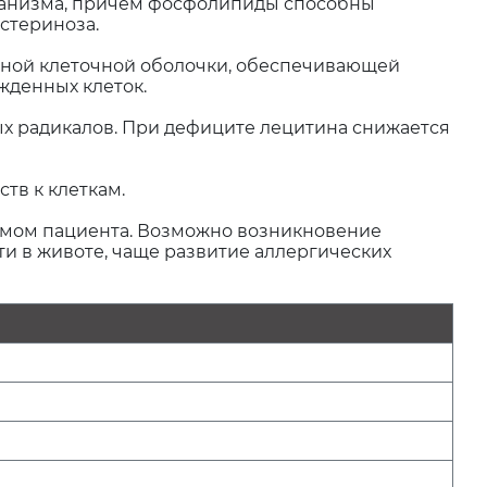
организма, причем фосфолипиды способны
естериноза.
дной клеточной оболочки, обеспечивающей
жденных клеток.
х радикалов. При дефиците лецитина снижается
тв к клеткам.
змом пациента. Возможно возникновение
и в животе, чаще развитие аллергических