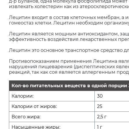
д-р Буланов, одна молекула фосфолипида может
извлекать холестерин как из атеросклеротически
Лецитин входит в состав клеточных мембран, 
гомеостаз клетки. Лецитин необходим организм
Лецитин является мощным антиоксидантом, защи
эффективность воздействия лекарственных преп
Лецитин это основное транспортное средство дл
Противопоказанием применения Лецитина явля
нарушений пищеварения (диспептических явлени
реакций, так как соя является аллергенным прод
Кол-во питательных веществ в одной порции 
Калории:
30
Калории от жиров:
25
Всего жира:
2,5 г
Насыщенные жиры:
1 г