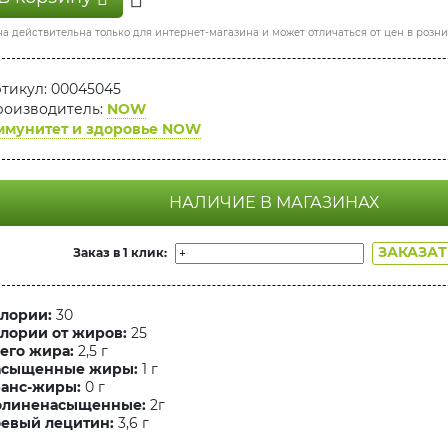
а действительна только для интернет-магазина и может отличаться от цен в розн
тикул: 00045045
оизводитель:
NOW
ммунитет и здоровье NOW
НАЛИЧИЕ В МАГАЗИНАХ
ЗАКАЗА
Заказ в 1 клик:
лории:
30
лории от жиров:
25
его жира:
2,5 г
асыщенные жиры:
1 г
анс-жиры:
0 г
олиненасыщенные:
2г
евый лецитин:
3,6 г