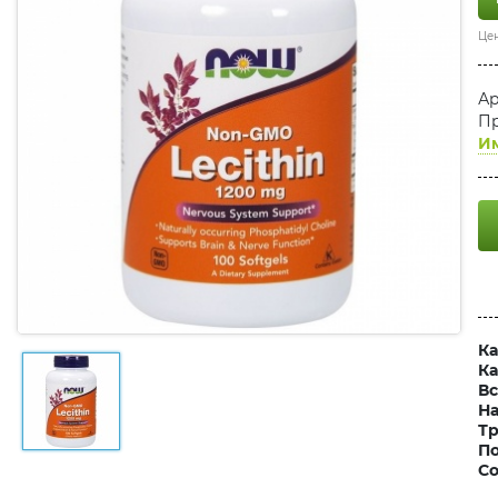
Цен
Ар
Пр
И
Ка
Ка
Вс
Н
Тр
П
Со