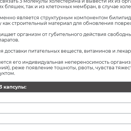
 связать 3 молекулы холестерина и вывести их из 
х бляшек, так и из клеточных мембран, в случае хол
а именно является структурным компонентом билипи
у как строительный материал для обновления повре
щает организм от губительного действия свободны
аратов.
я доставки питательных веществ, витаминов и лекарс
ется его индивидуальная непереносимость органи
й), реже появление тошноты, рвоты, чувства тяжест
уктом.
3 капсулы: