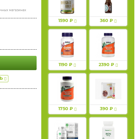
ичных магазинах
1590 ₽
360 ₽
1190 ₽
2390 ₽
ТЬ
1750 ₽
390 ₽