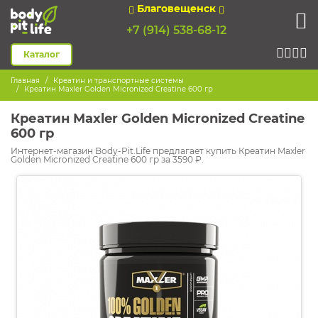
Благовещенск
+7 (914) 538-68-12
Каталог
Главная
Креатин и транспортные системы
Креатин Maxler Golden Micronized Creatine 600 гр
Креатин Maxler Golden Micronized Creatine
600 гр
Интернет-магазин Body-Pit.Life предлагает купить Креатин Maxler
Golden Micronized Creatine 600 гр за 3590 ₽.