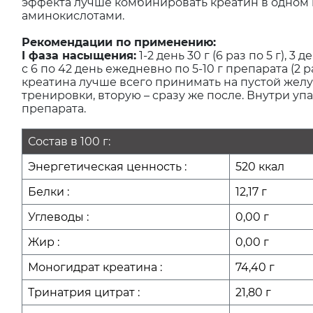
эффекта лучше комбинировать креатин в одном ц
аминокислотами.
Рекомендации по применению:
I фаза насыщения:
1-2 день 30 г (6 раз по 5 г), 3 д
с 6 по 42 день ежедневно по 5-10 г препарата (2 ра
креатина лучше всего принимать на пустой желуд
тренировки, вторую – сразу же после. Внутри у
препарата.
Состав в 100 г:
Энергетическая ценность :
520 ккал
Белки :
12,17 г
Углеводы :
0,00 г
Жир :
0,00 г
Моногидрат креатина :
74,40 г
Тринатрия цитрат :
21,80 г