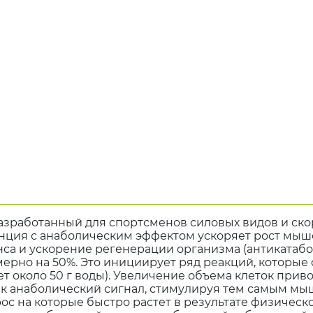
разработанный для спортсменов силовых видов и ско
нция с анаболическим эффектом ускоряет рост мыш
са и ускорение регенерации организма (антикатабо
мерно на 50%. Это инициирует ряд реакций, которы
ает около 50 г воды). Увеличение объема клеток при
к анаболический сигнал, стимулируя тем самым мы
рос на которые быстро растет в результате физическ