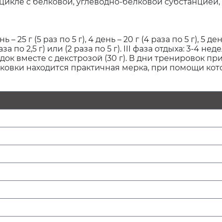
икле с белковой, углеводно-белковой субстанцией,
ень – 25 г (5 раз по 5 г), 4 день – 20 г (4 раза по 5 г), 5 
за по 2,5 г) или (2 раза по 5 г). III фаза отдыха: 3-
ок вместе с декстрозой (30 г). В дни тренировок пр
паковки находится практичная мерка, при помощи кот