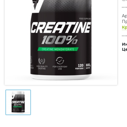
Ар
Пр
Кр
Ин
Це