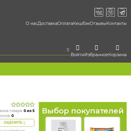
О нас
Доставка
Оплата
Кешбэк
Отзывы
Контакты
Войти
Избранное
Корзина
Выбор покупателей
енка товара:
0
из 5
лосов:
0
ОЦЕНИТЬ
ичных магазинах