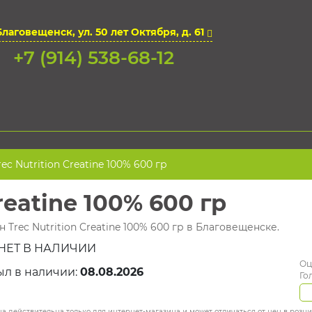
Благовещенск, ул. 50 лет Октября, д. 61
+7 (914) 538-68-12
ec Nutrition Creatine 100% 600 гр
reatine 100% 600 гр
 Trec Nutrition Creatine 100% 600 гр в Благовещенске.
НЕТ В НАЛИЧИИ
Оц
ыл в наличии:
08.08.2026
Го
а действительна только для интернет-магазина и может отличаться от цен в розн