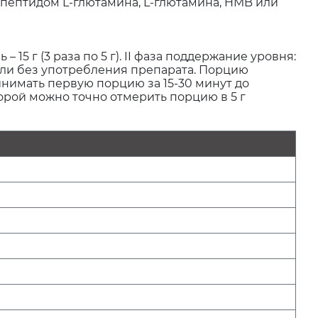
 пептидом L-глютамина, L-глютамина, HMB или
день – 15 г (3 раза по 5 г). II фаза поддержание уровня:
4 недели без употребления препарата. Порцию
инимать первую порцию за 15-30 минут до
орой можно точно отмерить порцию в 5 г