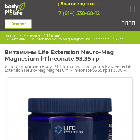
Благовещенск
+7 (914) 538-68-12
Каталог
Главная
Минералы
Магний
Витамины Life Extension Neuro-Mag Magnesium l-Threonate 93,35 гр
Витамины Life Extension Neuro-Mag
Magnesium l-Threonate 93,35 гр
Интернет-магазин Body-Pit.Life предлагает купить Витамины Life
Extension Neuro-Mag Magnesium l-Threonate 93,35 гр за 3790 ₽.