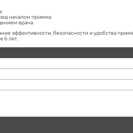
;
ред началом приема;
дением врача.
ание эффективности, безопасности и удобства приме
 6 лет.