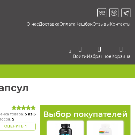
О нас
Доставка
Оплата
Кешбэк
Отзывы
Контакты
Войти
Избранное
Корзина
апсул
Выбор покупателей
енка товара:
5
из 5
лосов:
5
ОЦЕНИТЬ