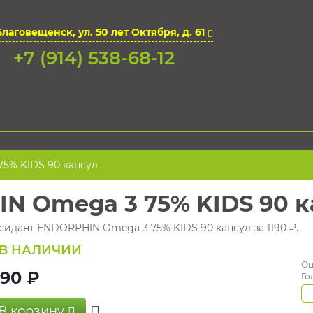
Благовещенск, ул. 50 лет Октября, д. 61
+7 (914) 538-68-12
5% KIDS 90 капсул
N Omega 3 75% KIDS 90 к
ксидант ENDORPHIN Omega 3 75% KIDS 90 капсул за 1190 ₽.
В НАЛИЧИИ
Оц
190 ₽
Го
В корзину