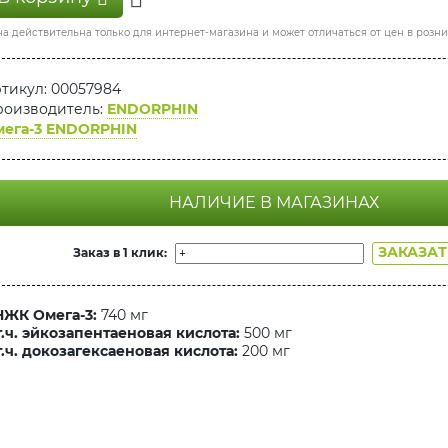
а действительна только для интернет-магазина и может отличаться от цен в розн
тикул: 00057984
оизводитель:
ENDORPHIN
мега-3 ENDORPHIN
НАЛИЧИЕ В МАГАЗИНАХ
ЗАКАЗА
Заказ в 1 клик:
ЖК Омега-3:
740 мг
т.ч. эйкозапентаеновая кислота:
500 мг
т.ч. докозагексаеновая кислота:
200 мг