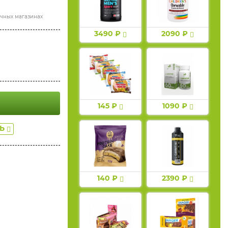
ичных магазинах
3490 ₽
2090 ₽
145 ₽
1090 ₽
ТЬ
140 ₽
2390 ₽