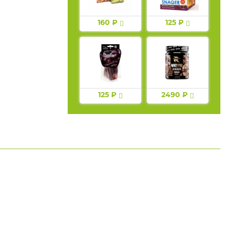
160 ₽
125 ₽
125 ₽
2490 ₽