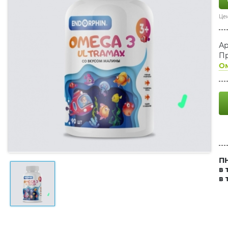
Цен
Ар
Пр
О
ПН
в 
в 