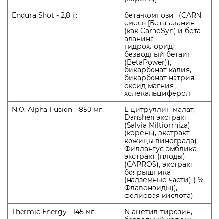
Endura Shot - 2,8 г:
бета-композит (CARN
смесь [Бета-аланин
(как CarnoSyn) и бета-
аланина
гидрохлорид],
безводный бетаин
(BetaPower)),
бикарбонат калия,
бикарбонат натрия,
оксид магния ,
холекальциферол
N.O. Alpha Fusion - 850 мг:
L-цитруллин малат,
Danshen экстракт
(Salvia Miltiorrhiza)
(корень), экстракт
кожицы винограда),
Филлантус эмблика
экстракт (плоды)
(CAPROS), экстракт
боярышника
(надземные части) (1%
Флавоноиды)),
фолиевая кислота)
Thermic Energy - 145 мг:
N-ацетил-тирозин,