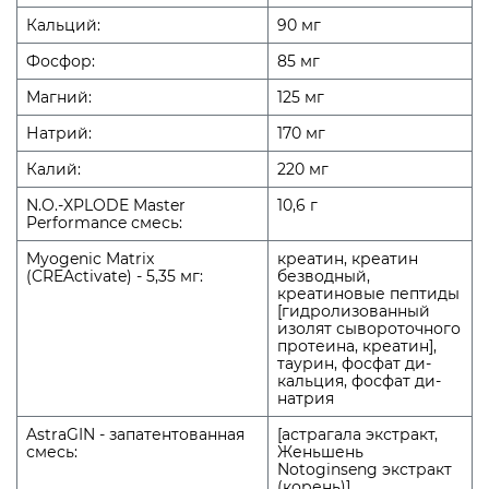
Кальций:
90 мг
Фосфор:
85 мг
Магний:
125 мг
Натрий:
170 мг
Калий:
220 мг
N.O.-XPLODE Master
10,6 г
Performance смесь:
Myogenic Matrix
креатин, креатин
(CREActivate) - 5,35 мг:
безводный,
креатиновые пептиды
[гидролизованный
изолят сывороточного
протеина, креатин],
таурин, фосфат ди-
кальция, фосфат ди-
натрия
AstraGIN - запатентованная
[астрагала экстракт,
смесь:
Женьшень
Notoginseng экстракт
(корень)]