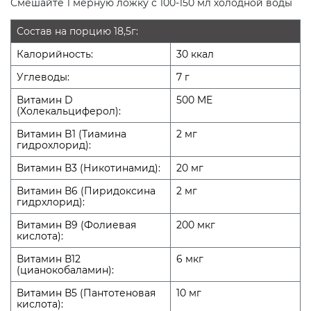
Смешайте 1 мерную ложку с 100-150 мл холодной воды
Состав на порцию 18,5г:
Калорийность:
30 ккал
Углеводы:
7 г
Витамин D
500 ME
(Холекальциферол):
Витамин B1 (Тиамина
2 мг
гидрохлорид):
Витамин В3 (Никотинамид):
20 мг
Витамин В6 (Пиридоксина
2 мг
гидрхлорид):
Витамин В9 (Фолиевая
200 мкг
кислота):
Витамин В12
6 мкг
(цианокобаламин):
Витамин В5 (Пантотеновая
10 мг
кислота):