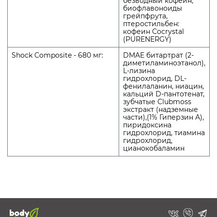
безводный кофеин,
биофлавоноиды
грейпфрута,
птеростильбен:
кофеин Cocrystal
(PURENERGY)
Shock Composite - 680 мг:
DMAE битартрат (2-
диметиламиноэтанол),
L-лизина
гидрохлорид, DL-
фенилаланин, ниацин,
кальций D-пантотенат,
зубчатые Clubmoss
экстракт (надземные
части),(1% Гиперзин A),
пиридоксина
гидрохлорид, тиамина
гидрохлорид,
цианокобаламин