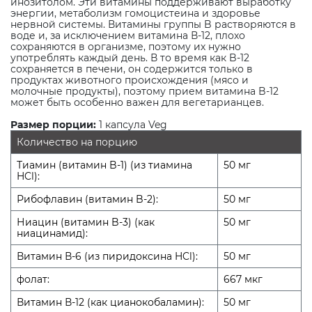
инозитолом. Эти витамины поддерживают выработку
энергии, метаболизм гомоцистеина и здоровье
нервной системы. Витамины группы B растворяются в
воде и, за исключением витамина В-12, плохо
сохраняются в организме, поэтому их нужно
употреблять каждый день. В то время как B-12
сохраняется в печени, он содержится только в
продуктах животного происхождения (мясо и
молочные продукты), поэтому прием витамина B-12
может быть особенно важен для вегетарианцев.
Размер порции:
1 капсула Veg
Количество на порцию
Тиамин (витамин B-1) (из тиамина
50 мг
HCl):
Рибофлавин (витамин B-2):
50 мг
Ниацин (витамин B-3) (как
50 мг
ниацинамид):
Витамин В-6 (из пиридоксина HCl):
50 мг
фолат:
667 мкг
Витамин В-12 (как цианокобаламин):
50 мг