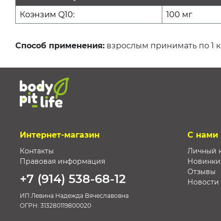
Коэнзим Q10:
100 мг
Способ применения:
взрослым принимать по 1 к
Интернет-магазин
С нами
Контакты
Личный 
Правовая информация
Новинки
Отзывы
+7 (914) 538-68-12
Новости
ИП Левина Надежда Вячеславовна
ОГРН:
313280119800020