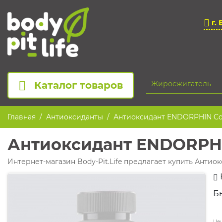
г. 
Каталог товаров
Главная
Антиоксиданты
Антиоксидант ENDORPHIN Co
Антиоксидант ENDORPHI
Интернет-магазин Body-Pit.Life предлагает купить Антио
Б
Цен