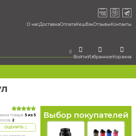
О нас
Доставка
Оплата
Кешбэк
Отзывы
Контакты
Войти
Избранное
Корзина
ул
Выбор покупателей
енка товара:
5
из 5
лосов:
2
ОЦЕНИТЬ
ичных магазинах