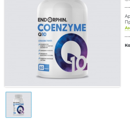
Ар
Пр
А
Ко