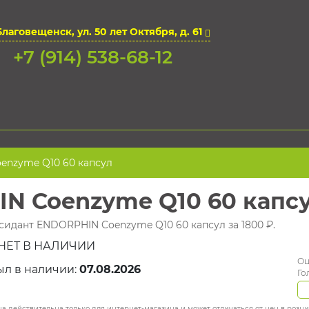
Благовещенск, ул. 50 лет Октября, д. 61
+7 (914) 538-68-12
enzyme Q10 60 капсул
N Coenzyme Q10 60 капс
ксидант ENDORPHIN Coenzyme Q10 60 капсул за 1800 ₽.
НЕТ В НАЛИЧИИ
Оц
ыл в наличии:
07.08.2026
Го
а действительна только для интернет-магазина и может отличаться от цен в розн