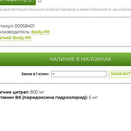
а действительна только для интернет-магазина и может отличаться от цен в розн
тикул: 00058401
оизводитель:
Body-Pit
гний Body-Pit
НАЛИЧИЕ В МАГАЗИНАХ
ЗАКАЗА
Заказ в 1 клик:
гния цитрат:
800 мг
тамин B6 (пиридоксина гидрохлорид):
6 мг