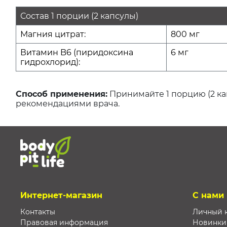
Состав 1 порции (2 капсулы)
Магния цитрат:
800 мг
Витамин B6 (пиридоксина
6 мг
гидрохлорид):
Способ применения:
Принимайте 1 порцию (2 ка
рекомендациями врача.
Интернет-магазин
С нами
Контакты
Личный 
Правовая информация
Новинки