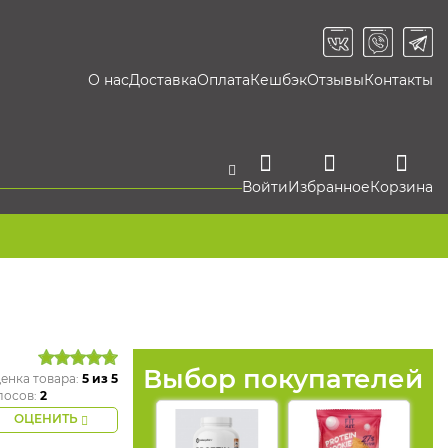
О нас
Доставка
Оплата
Кешбэк
Отзывы
Контакты
Войти
Избранное
Корзина
Выбор покупателей
енка товара:
5
из 5
лосов:
2
ОЦЕНИТЬ