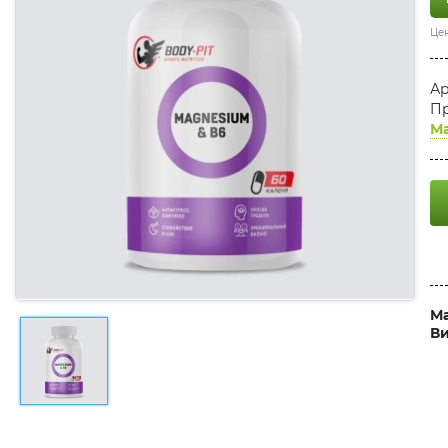
Цен
Ар
Пр
Ма
Ма
Ви