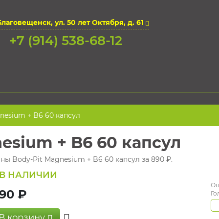
Благовещенск, ул. 50 лет Октября, д. 61
+7 (914) 538-68-12
nesium + B6 60 капсул
esium + B6 60 капсул
ны Body-Pit Magnesium + B6 60 капсул за 890 ₽.
В НАЛИЧИИ
Оц
90 ₽
Го
В корзину