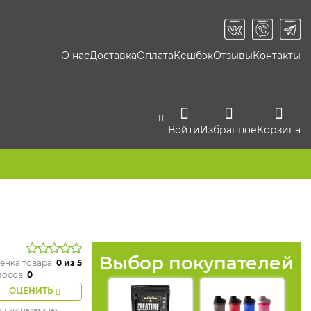
О нас
Доставка
Оплата
Кешбэк
Отзывы
Контакты
Войти
Избранное
Корзина
Выбор покупателей
енка товара:
0
из 5
лосов:
0
ОЦЕНИТЬ
ичных магазинах