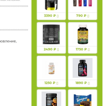
3390 ₽
790 ₽
новление,
2490 ₽
1750 ₽
1250 ₽
1890 ₽