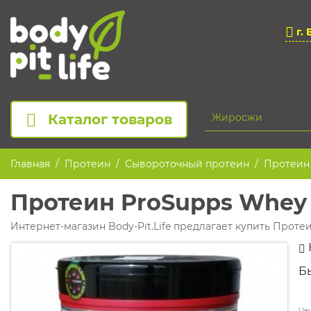
г. 
Каталог товаров
Главная
Протеин
Сывороточный протеин
Протеин 
Протеин ProSupps Whey 
Интернет-магазин Body-Pit.Life предлагает купить Проте
Б
Цен