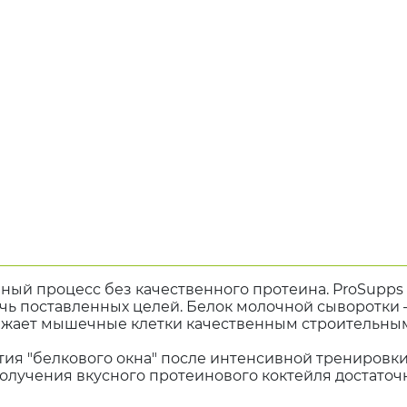
ый процесс без качественного протеина. ProSupps
ь поставленных целей. Белок молочной сыворотки –
абжает мышечные клетки качественным строительны
ия "белкового окна" после интенсивной тренировки
получения вкусного протеинового коктейля достат