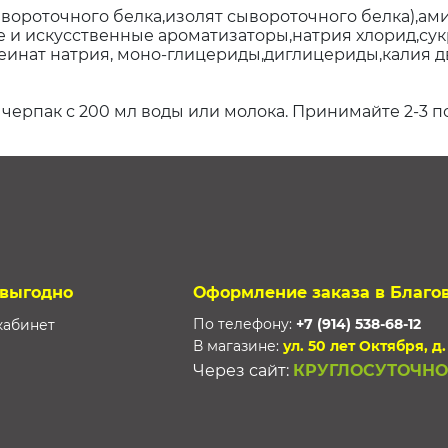
вороточного белка,изолят сывороточного белка),ами
е и искусственные ароматизаторы,натрия хлорид,сук
зеинат натрия, моно-глицериды,диглицериды,калия 
ерпак с 200 мл воды или молока. Принимайте 2-3 п
 выгодно
Оформление заказа в Благо
По телефону:
+7 (914) 538-68-12
кабинет
В магазине:
ул. 50 лет Октября, д.
Через сайт:
КРУГЛОСУТОЧНО