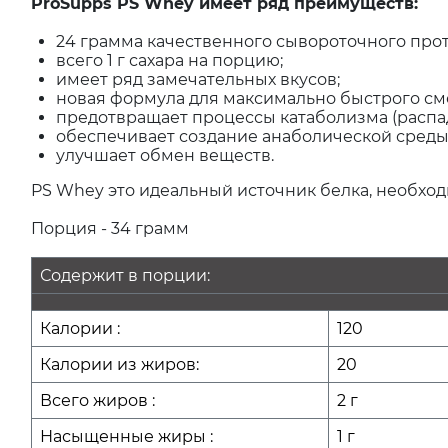
ProSupps PS Whey имеет ряд преимуществ:
24 грамма качественного сывороточного про
всего 1 г сахара на порцию;
имеет ряд замечательных вкусов;
новая формула для максимально быстрого с
предотвращает процессы катаболизма (распа
обеспечивает создание анаболической среды
улучшает обмен веществ.
PS Whey это идеальный источник белка, необхо
Порция - 34 грамм
Содержит в порции:
Калории :
120
Калории из жиров:
20
Всего жиров :
2 г
Насыщенные жиры :
1 г