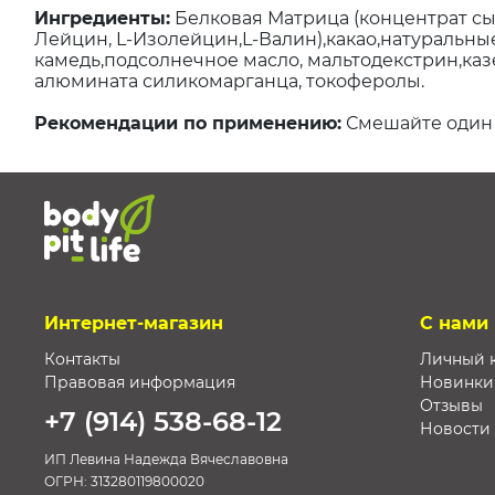
Ингредиенты:
Белковая Матрица (концентрат сы
Лейцин, L-Изолейцин,L-Валин),какао,натуральны
камедь,подсолнечное масло, мальтодекстрин,ка
алюмината силикомарганца, токоферолы.
Рекомендации по применению:
Смешайте один ч
Интернет-магазин
С нами
Контакты
Личный 
Правовая информация
Новинки
Отзывы
+7 (914) 538-68-12
Новости
ИП Левина Надежда Вячеславовна
ОГРН:
313280119800020