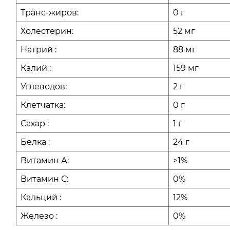
Транс-жиров:
0 г
Холестерин:
52 мг
Натрий :
88 мг
Калий :
159 мг
Углеводов:
2 г
Клетчатка:
0 г
Сахар :
1 г
Белка :
24 г
Витамин А:
>1%
Витамин С:
0%
Кальций :
12%
Железо :
0%