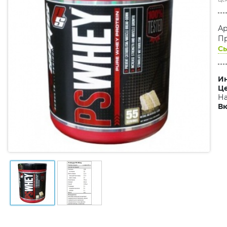
Ар
Пр
Сы
Ин
Це
На
Вк