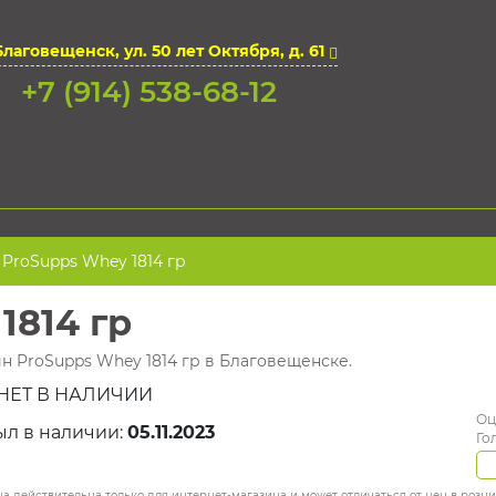
Благовещенск, ул. 50 лет Октября, д. 61
+7 (914) 538-68-12
ProSupps Whey 1814 гр
1814 гр
ин ProSupps Whey 1814 гр в Благовещенске.
НЕТ В НАЛИЧИИ
Оц
ыл в наличии:
05.11.2023
Го
а действительна только для интернет-магазина и может отличаться от цен в розн