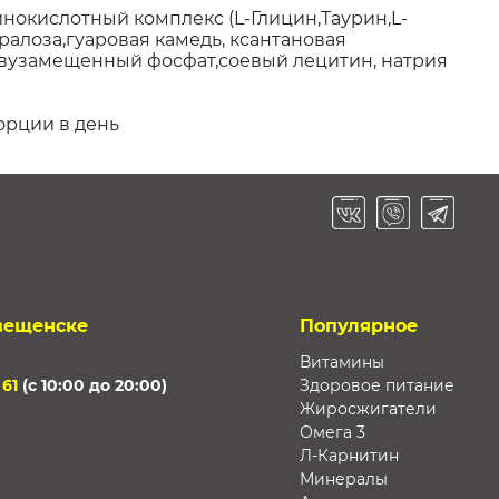
нокислотный комплекс (L-Глицин,Таурин,L-
ралоза,гуаровая камедь, ксантановая
двузамещенный фосфат,соевый лецитин, натрия
орции в день
вещенске
Популярное
Витамины
 61
(с 10:00 до 20:00)
Здоровое питание
Жиросжигатели
Омега 3
Л-Карнитин
Минералы