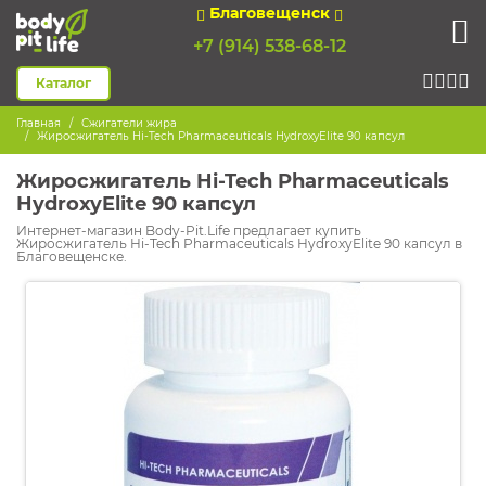
Благовещенск
+7 (914) 538-68-12
Каталог
Главная
Сжигатели жира
Жиросжигатель Hi-Tech Pharmaceuticals HydroxyElite 90 капсул
Жиросжигатель Hi-Tech Pharmaceuticals
HydroxyElite 90 капсул
Интернет-магазин Body-Pit.Life предлагает купить
Жиросжигатель Hi-Tech Pharmaceuticals HydroxyElite 90 капсул в
Благовещенске.