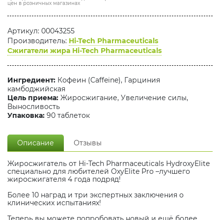
цен в розничных магазинах
Артикул: 00043255
Производитель:
Hi-Tech Pharmaceuticals
Сжигатели жира Hi-Tech Pharmaceuticals
Ингредиент:
Кофеин (Caffeine), Гарциния
камбоджийская
Цель приема:
Жиросжигание, Увеличение силы,
Выносливость
Упаковка:
90 таблеток
Описание
Отзывы
Жиросжигатель от Hi-Tech Pharmaceuticals HydroxyElite
специально для любителей OxyElite Pro –лучшего
жиросжигателя 4 года подряд!
Более 10 наград и три экспертных заключения о
клинических испытаниях!
Теперь вы можете попробовать новый и ещё более