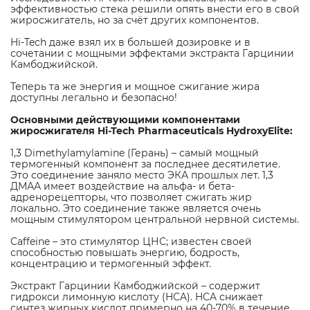
эффективностью стека решили опять внести его в свой
жиросжигатель, но за счёт других компонентов.
Hi-Tech даже взял их в большей дозировке и в
сочетании с мощными эффектами экстракта Гарцинии
Камбоджийской.
Теперь та же энергия и мощное сжигание жира
доступны легально и безопасно!
Основными действующими компонентами
жиросжигателя Hi-Tech Pharmaceuticals HydroxyElite:
1,3 Dimethylamylamine (Герань) – самый мощный
термогенный компонент за последнее десятилетие.
Это соединение заняло место ЭКА прошлых лет. 1,3
ДМАА имеет воздействие на альфа- и бета-
адренорецепторы, что позволяет сжигать жир
локально. Это соединение также является очень
мощным стимулятором центральной нервной системы.
Caffeine – это стимулятор ЦНС; известен своей
способностью повышать энергию, бодрость,
концентрацию и термогенный эффект.
Экстракт Гарцинии Камбоджийской – содержит
гидрокси лимонную кислоту (HCA). HCA снижает
синтез жирных кислот примерно на 40-70% в течение