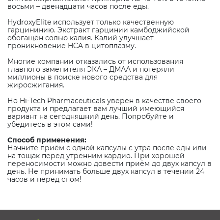
восьми – двенадцати часов после еды.
HydroxyElite использует только качественную
гарцининию. Экстракт гарцинии камбоджийской
обогащён солью калия. Калий улучшает
проникновение HCA в цитоплазму.
Многие компании отказались от использования
главного заменителя ЭКА – ДМАА и потеряли
миллионы в поиске нового средства для
жиросжигания.
Но Hi-Tech Pharmaceuticals уверен в качестве своего
продукта и предлагает вам лучший имеющийся
вариант на сегодняшний день. Попробуйте и
убедитесь в этом сами!
Способ применения:
Начните приём с одной капсулы с утра после еды или
на тощак перед утренним кардио. При хорошей
переносимости можно довести приём до двух капсул в
день. Не принимать больше двух капсул в течении 24
часов и перед сном!