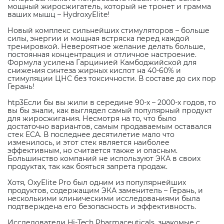
мощный жиросжигатель, который не тронет и грамма
ваших мышц – HydroxyElite!
Новый комплекс сильнейших стимуляторов – больше
силы, энергии и мощная встряска перед каждой
тренировкой. Невероятное желание делать больше,
постоянная концентрация и отличное настроение.
Формула усилена Гарцинией Камбоджийской для
снижения синтеза жирных кислот на 40-60% и
стимуляции ЦНС без токсичности. В составе до сих пор
Герань!
htp3Если бы вы жили в середине 90-х – 2000-х годов, то
вы бы знали, как выглядел самый популярный продукт
для жиросжигания. Несмотря на то, что было
достаточно вариантов, самым продаваемым оставался
стек ECA. В последнее десятилетие мало что
изменилось, и этот стек является наиболее
эффективным, но считается также и опасным.
Большинство компаний не используют ЭКА в своих
продуктах, так как бояться запрета продаж.
Хотя, OxyElite Pro был одним из популярнейших
продуктов, содержащим ЭКА заменитель – Герань, и
несколькими клиническими исследованиями была
подтверждена его безопасность и эффективность.
Исследователи Hi-Tech Pharmaceuticals, знакомые с